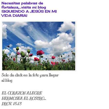
Necesitas palabras de
fortaleza,...visita mi blog
SIGUIENDO A JESÚS EN MI
VIDA DIARIA!
Solo da click en la foto para llegar
al blog
EL CORAZON ALEGRE
HERMOSEA EL ROSTRO...
PROV. 15:13