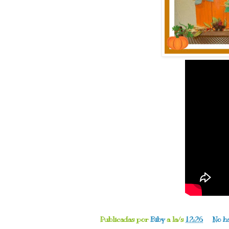
Publicadas por
Biby
a la/s
12:26
No h